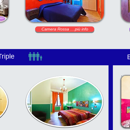
Camera Rossa ....più info
riple