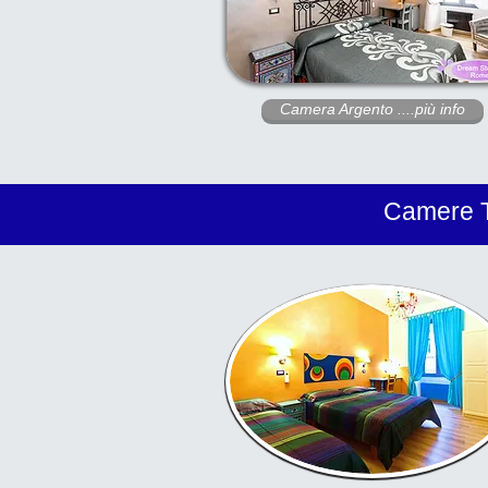
Camera Argento ....più info
Camere T