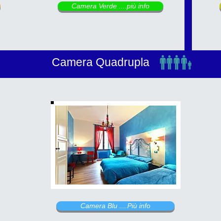
Camera Verde ....più info
Camera Quadrupla
Camera Blu ....Più info