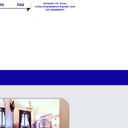
Via Giolitti 119 - Roma
NI
FAQ
roma.dreamstation@gmail.com
+39 3923009331
30 %
SCONTO